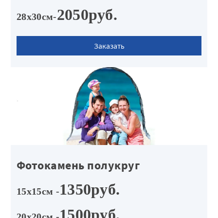
2050руб.
28х30см-
Заказать
Фотокамень полукруг
1350руб.
15х15см -
1500руб.
20х20см -